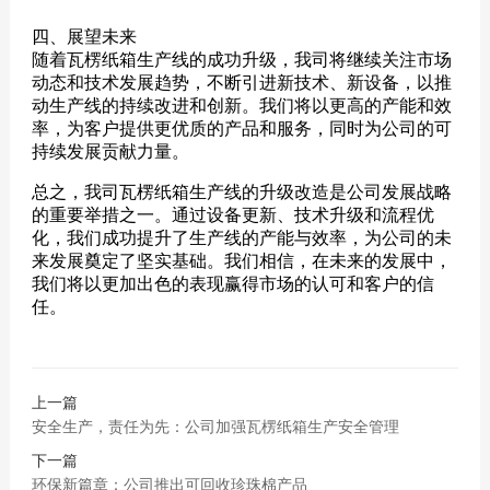
四、展望未来
随着瓦楞纸箱生产线的成功升级，我司将继续关注市场
动态和技术发展趋势，不断引进新技术、新设备，以推
动生产线的持续改进和创新。我们将以更高的产能和效
率，为客户提供更优质的产品和服务，同时为公司的可
持续发展贡献力量。
总之，我司瓦楞纸箱生产线的升级改造是公司发展战略
的重要举措之一。通过设备更新、技术升级和流程优
化，我们成功提升了生产线的产能与效率，为公司的未
来发展奠定了坚实基础。我们相信，在未来的发展中，
我们将以更加出色的表现赢得市场的认可和客户的信
任。
上一篇
安全生产，责任为先：公司加强瓦楞纸箱生产安全管理
下一篇
环保新篇章：公司推出可回收珍珠棉产品