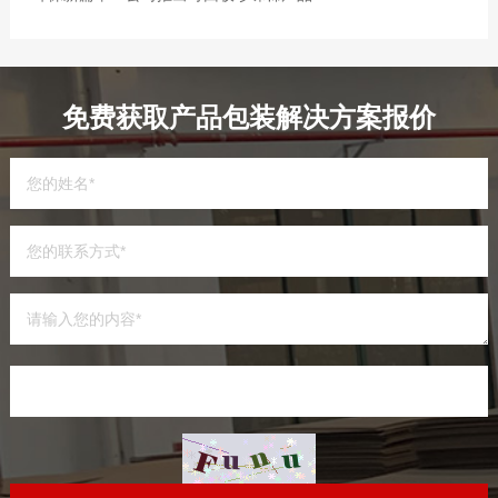
免费获取产品包装解决方案报价