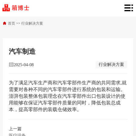
箱
博
产
首页
>>
行业解决方案
士
品
行
首
中
业
新
汽车制造
页
心
解
闻
关
行业解决方案
2025-04-08
决
资
于
联
为了满足汽车生产商和汽车零部件生产商的共同需求,就
方
需要对各种不同的汽车零部件进行系统的包装和运输。
讯
箱
系
澎湃包装整体包装理念在汽车零部件出口包装设计的使
用能够在保证汽车零部件质量的同时，降低包装总成
案
博
我
本，提高零部件的装载仓储效率。
士
们
上一篇
医疗设备