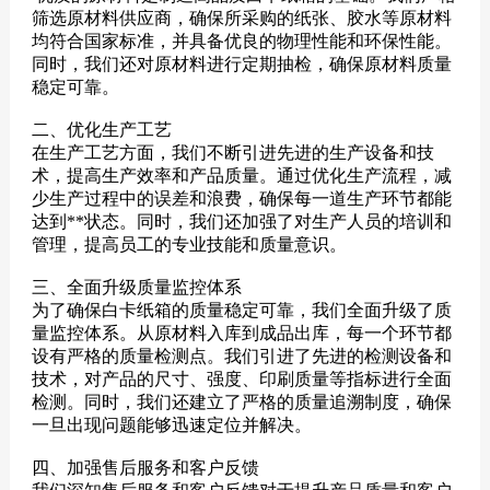
筛选原材料供应商，确保所采购的纸张、胶水等原材料
均符合国家标准，并具备优良的物理性能和环保性能。
同时，我们还对原材料进行定期抽检，确保原材料质量
稳定可靠。
二、优化生产工艺
在生产工艺方面，我们不断引进先进的生产设备和技
术，提高生产效率和产品质量。通过优化生产流程，减
少生产过程中的误差和浪费，确保每一道生产环节都能
达到**状态。同时，我们还加强了对生产人员的培训和
管理，提高员工的专业技能和质量意识。
三、全面升级质量监控体系
为了确保白卡纸箱的质量稳定可靠，我们全面升级了质
量监控体系。从原材料入库到成品出库，每一个环节都
设有严格的质量检测点。我们引进了先进的检测设备和
技术，对产品的尺寸、强度、印刷质量等指标进行全面
检测。同时，我们还建立了严格的质量追溯制度，确保
一旦出现问题能够迅速定位并解决。
四、加强售后服务和客户反馈