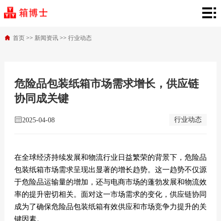
箱
博
产
首页
>>
新闻资讯
>>
行业动态
士
品
行
首
中
业
新
危险品包装纸箱市场需求增长，供应链
协同成关键
页
心
解
闻
关
行业动态
2025-04-08
决
资
于
联
方
讯
箱
系
在全球经济持续发展和物流行业日益繁荣的背景下，危险品
案
博
我
包装纸箱市场需求呈现出显著的增长趋势。这一趋势不仅源
于危险品运输量的增加，还与电商市场的蓬勃发展和物流效
士
们
率的提升密切相关。面对这一市场需求的变化，供应链协同
成为了确保危险品包装纸箱有效供应和市场竞争力提升的关
键因素。