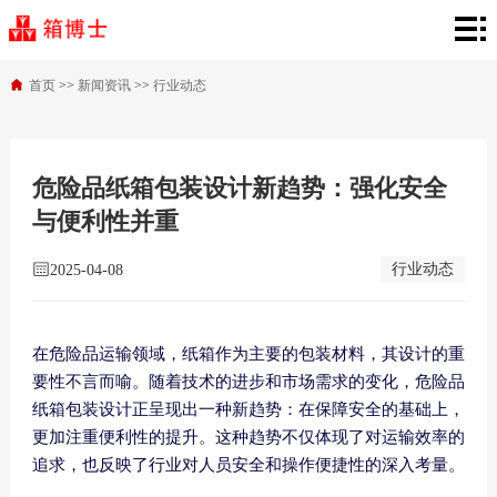
箱
博
产
首页
>>
新闻资讯
>>
行业动态
士
品
行
首
中
业
新
危险品纸箱包装设计新趋势：强化安全
与便利性并重
页
心
解
闻
关
行业动态
2025-04-08
决
资
于
联
方
讯
箱
系
在危险品运输领域，纸箱作为主要的包装材料，其设计的重
案
博
我
要性不言而喻。随着技术的进步和市场需求的变化，危险品
纸箱包装设计正呈现出一种新趋势：在保障安全的基础上，
士
们
更加注重便利性的提升。这种趋势不仅体现了对运输效率的
追求，也反映了行业对人员安全和操作便捷性的深入考量。