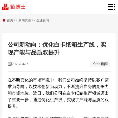
箱
博
产
首页
>>
新闻资讯
>>
企业新闻
士
品
行
首
中
业
新
公司新动向：优化白卡纸箱生产线，实
现产能与品质双提升
页
心
解
闻
关
企业新闻
2025-04-09
决
资
于
联
方
讯
箱
系
在不断变化的市场环境中，我们公司始终坚持以客户需
求为导向，以技术创新为动力，不断提升自身的竞争力
案
博
我
和市场地位。近日，我们公司在白卡纸箱生产领域迈出
了重要一步，通过优化生产线，实现了产能与品质的双
士
们
提升。