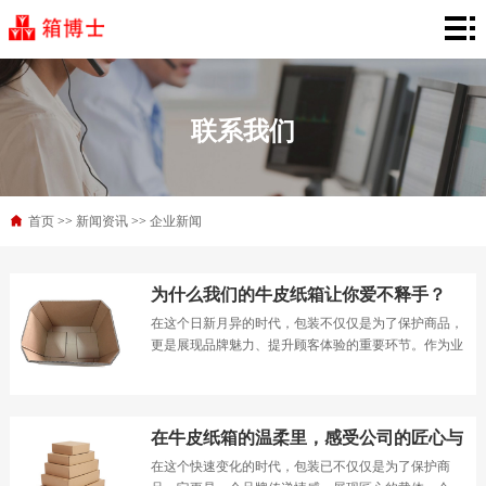
箱
博
产
士
品
行
联系我们
首
中
业
新
页
心
解
闻
首页
>>
新闻资讯
>>
企业新闻
关
决
资
于
联
为什么我们的牛皮纸箱让你爱不释手？
方
讯
箱
系
在这个日新月异的时代，包装不仅仅是为了保护商品，
更是展现品牌魅力、提升顾客体验的重要环节。作为业
案
内**的包装解决方案提供商，我们自豪地推出了备受好
博
我
评的牛皮纸箱。今天，就让我们一起探讨，为何我们的
牛皮纸···
士
们
在牛皮纸箱的温柔里，感受公司的匠心与
情怀
在这个快速变化的时代，包装已不仅仅是为了保护商